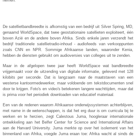
nemen.
De satellietbandbreedte is afkomstig van een bedrijf uit Silver Spring, MD,
genaamd WorldSpace, dat twee geostationaire satellieten exploiteert, één
boven Azië en de andere boven Afrika. Sinds enkele jaren verzendt het
bedrijf traditionele satellietradio-inhoud - audiofeeds van verkooppunten
zoals CNN en NPR. Sommige Afrikaanse landen, waaronder Kenia,
hebben de diensten gebruikt om audioversies van colleges uit te zenden.
Maar in de afgelopen twee jaar heeft WorldSpace wat bandbreedte
vrijgemaakt voor de uitzending van digitale informatie, geleverd met 128
kilobits per seconde. Dat is langzaam naar de maatstaven van een
westerse kantoormedewerker, maar voldoende om tekstdocumenten snel
door te krijgen. Foto's en video's betekenen langere wachttijden, maar dat
is prima voor het periodiek downloaden van educatief materiaal.
Een van de redenen waarom Afrikaanse onderwijssystemen achterblijven,
met name in de wetenschappen, is dat het erg duur is om curricula bij te
werken en te herzien, zegt Calestous Juma, hoogleraar internationale
ontwikkeling aan het Belfer Center for Science and International Affairs
aan de Harvard University. Juma merkte op over het isolement van het
binnenland van Afrika, voegde Juma eraan toe: Afrika wacht al sinds de