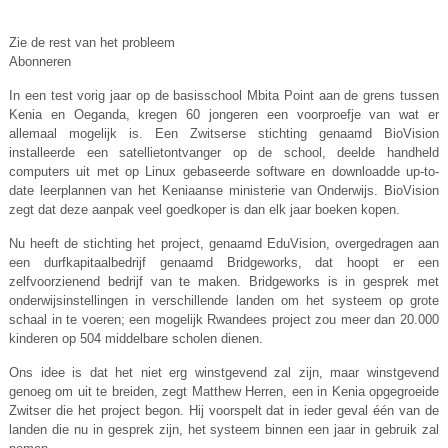
Zie de rest van het probleem
Abonneren
In een test vorig jaar op de basisschool Mbita Point aan de grens tussen
Kenia en Oeganda, kregen 60 jongeren een voorproefje van wat er
allemaal mogelijk is. Een Zwitserse stichting genaamd BioVision
installeerde een satellietontvanger op de school, deelde handheld
computers uit met op Linux gebaseerde software en downloadde up-to-
date leerplannen van het Keniaanse ministerie van Onderwijs. BioVision
zegt dat deze aanpak veel goedkoper is dan elk jaar boeken kopen.
Nu heeft de stichting het project, genaamd EduVision, overgedragen aan
een durfkapitaalbedrijf genaamd Bridgeworks, dat hoopt er een
zelfvoorzienend bedrijf van te maken. Bridgeworks is in gesprek met
onderwijsinstellingen in verschillende landen om het systeem op grote
schaal in te voeren; een mogelijk Rwandees project zou meer dan 20.000
kinderen op 504 middelbare scholen dienen.
Ons idee is dat het niet erg winstgevend zal zijn, maar winstgevend
genoeg om uit te breiden, zegt Matthew Herren, een in Kenia opgegroeide
Zwitser die het project begon. Hij voorspelt dat in ieder geval één van de
landen die nu in gesprek zijn, het systeem binnen een jaar in gebruik zal